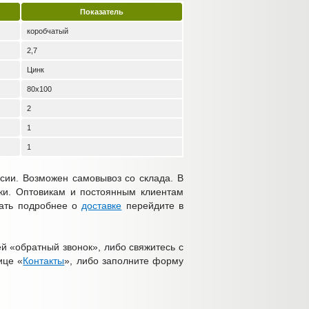
Показатель
коробчатый
2,7
Цинк
80х100
2
1
1
сии. Возможен самовывоз со склада. В
дки. Оптовикам и постоянным клиентам
нать подробнее о
доставке
перейдите в
й «обратный звонок», либо свяжитесь с
ице «
Контакты
», либо заполните форму