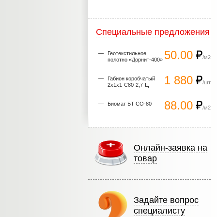
Специальные предложения
50.00
Геотекстильное
/м2
полотно «Дорнит-400»
1 880
Габион коробчатый
/шт
2х1х1-С80-2,7-Ц
88.00
Биомат БТ СО-80
/м2
Онлайн-заявка на
товар
Задайте вопрос
специалисту