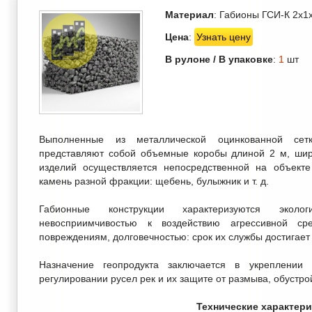
Материал
: Габионы ГСИ-К 2х1
Цена
:
Узнать цену
В рулоне / В упаковке
:
1
шт
Выполненные из металлической оцинкованной се
представляют собой объемные коробы длиной 2 м, шир
изделий осуществляется непосредственной на объекте
камень разной фракции: щебень, булыжник и т. д.
Габионные конструкции характеризуются экологи
невосприимчивостью к воздействию агрессивной ср
повреждениям, долговечностью: срок их службы достигает 
Назначение геопродукта заключается в укреплении 
регулировании русел рек и их защите от размыва, обустро
Технические характер