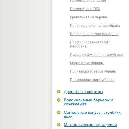
Геомембрана гладкая
Геомембрана ПВХ
Кровельная мембрана
Пароизоляционная мембрана
Паропроницаемая мембрана
Профилированная ПВП
мембрана
Супердиффузионная мембрана
Марки геомембраны
Производство геомембраны
Применение геомембраны
Дренажные системы
Водоналивные барьеры и
ограждения
Сигнальные конусы, столбики,
вехи
Металлические ограждения