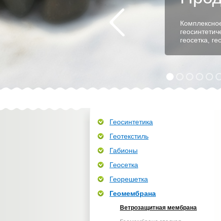
Комплексное
геосинтетич
геосетка, г
Геосинтетика
Геотекстиль
Габионы
Геосетка
Георешетка
Геомембрана
Ветрозащитная мембрана