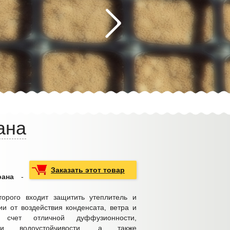
ана
Заказать этот товар
рана
-
торого входит защитить утеплитель и
ии от воздействия конденсата, ветра и
счет отличной дуффузионности,
 и водоустойчивости, а также