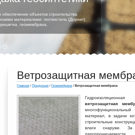
 обеспечение объектов строительства
ескими материалами: геотекстиль (Дорнит),
еорешетка, геомембрана.
Ветрозащитная мембр
Главная
/
Продукция
/
Геомембрана
/
Ветрозащитная мембрана
Гидроизоляционная
ветрозащитная мемб
многофункциональный
материал, в задачи ко
строительные конструкц
влаги снаружи. За 
паропроницаемости