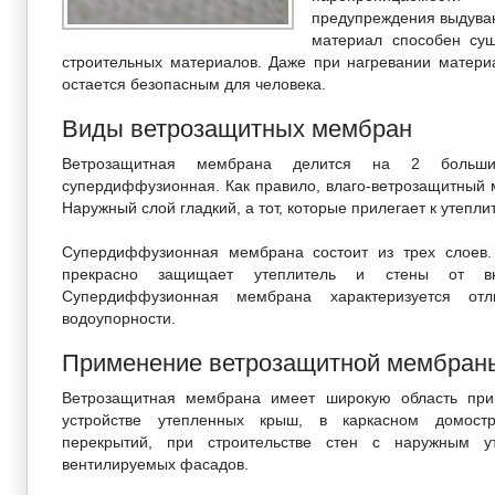
предупреждения выдуван
материал способен сущ
строительных материалов. Даже при нагревании матери
остается безопасным для человека.
Виды ветрозащитных мембран
Ветрозащитная мембрана делится на 2 большие
супердиффузионная. Как правило, влаго-ветрозащитный м
Наружный слой гладкий, а тот, которые прилегает к утепл
Супердиффузионная мембрана состоит из трех слоев.
прекрасно защищает утеплитель и стены от вне
Супердиффузионная мембрана характеризуется от
водоупорности.
Применение ветрозащитной мембран
Ветрозащитная мембрана имеет широкую область при
устройстве утепленных крыш, в каркасном домостр
перекрытий, при строительстве стен с наружным у
вентилируемых фасадов.