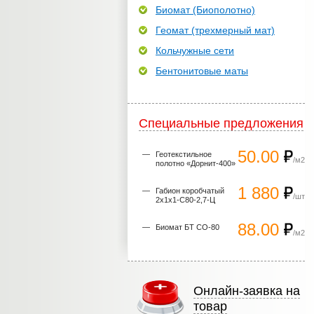
Биомат (Биополотно)
Геомат (трехмерный мат)
Кольчужные сети
Бентонитовые маты
Специальные предложения
50.00
Геотекстильное
/м2
полотно «Дорнит-400»
1 880
Габион коробчатый
/шт
2х1х1-С80-2,7-Ц
88.00
Биомат БТ СО-80
/м2
Онлайн-заявка на
товар