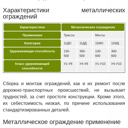
Характеристики металлических
ограждений
Характеристики
Металлические ограждения
Применение
Трассы
Мосты
Категория
11ДО
11ДД
11МО
11МД
Удерживающая способность
130-
300-
130-
300-
500
500
600
600
Класс удерживающей
У1-У8
У4-У8
У1-У10
У4-У10
способности
Сборка и монтаж ограждений, как и их ремонт после
дорожно-транспортных происшествий, не вызывает
трудностей, за счет простоте конструкции. Кроме этого,
их себестоимость низкая, по причине использования
стандартизированных деталей.
Металлическое ограждение применение