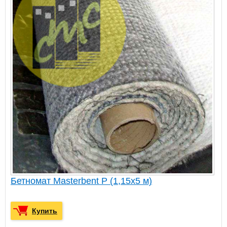
Бетномат Masterbent P (1,15х5 м)
Купить