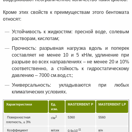
Кроме этих свойств к преимуществам этого бентомата
относят:
Устойчивость к жидкостям: пресной воде, солевым
растворам, кислотам;
Прочность: разрывная нагрузка вдоль и поперек
составляет не менее 10 и 5 кН/м, удлинение при
разрыве во всех направлениях – не менее 20 и 10%
соответственно, а стойкость к гидростатическому
давлению – 7000 см.вод.ст.;
Универсальность: укладываются при любых
климатических условиях.
Характеристики
Ед.
MASTERBENT
P
MASTERBENT
LP
изм.
2
Поверхностная
5360
5560
г/м
плотность, ± 3%
-11
Коэффициент
м/сек
в/н
0,9х10