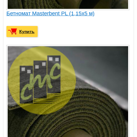
Бетномат Masterbent PL (1,15х5 м)
Купить