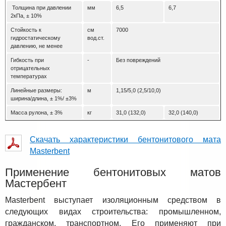
Толщина при давлении
мм
6,5
6,7
2кПа, ± 10%
Стойкость к
см
7000
гидростатическому
вод.ст.
давлению, не менее
Гибкость при
-
Без повреждений
отрицательных
температурах
Линейные размеры:
м
1,15/5,0 (2,5/10,0)
ширина/длина, ± 1%/ ±3%
Масса рулона, ± 3%
кг
31,0 (132,0)
32,0 (140,0)
Скачать характеристики бентонитового мата
Masterbent
Применение бентонитовых матов
Мастербент
Masterbent выступает изоляционным средством в
следующих видах строительства: промышленном,
гражданском, транспортном. Его применяют при