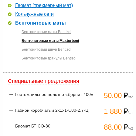
Геомат (трехмерный мат)
Кольчужные сети
Бентонитовые маты
Бентонитовые маты BentIzol
Бентонитовые маты Masterbent
Бентонитовый шнур Bentizol
Бентонитовые гранулы BentIzol
Специальные предложения
50.00
Геотекстильное полотно «Дорнит-400»
/м2
1 880
Габион коробчатый 2х1х1-С80-2,7-Ц
/шт
88.00
Биомат БТ СО-80
/м2