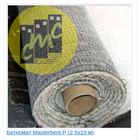
Бетномат Masterbent P (2,5х10 м)