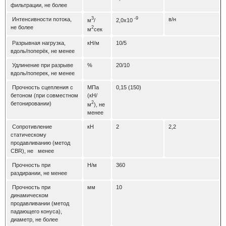
фильтрации, не более
3
-9
Интенсивности потока,
в/н
м
/
2,0х10
не более
2
м
сек
Разрывная нагрузка,
кН/м
10/5
вдоль/поперёк, не менее
Удлинение при разрыве
%
20/10
вдоль/поперек, не менее
Прочность сцепле
ния с
МПа
0,15 (150)
бетоном (при совместном
(кН/
2
бетонировании)
м
), не
менее
Сопротивление
кН
2
2,2
статическому
продавливанию (метод
СBR), не менее
Прочность при
Н/м
360
раздирании, не менее
Прочность при
мм
10
динамическом
продавливании (метод
падающего конуса),
диаметр, не более