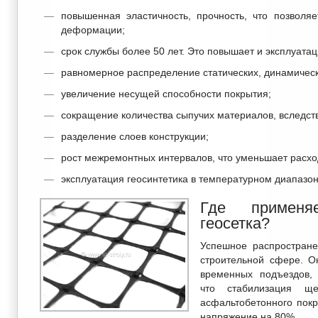
повышенная эластичность, прочность, что позволя
деформации;
срок службы более 50 лет. Это повышает и эксплуата
равномерное распределение статических, динамически
увеличение несущей способности покрытия;
сокращение количества сыпучих материалов, вследств
разделение слоев конструкции;
рост межремонтных интервалов, что уменьшает расхо
эксплуатация геосинтетика в температурном диапазоне
Где применяе
геосетка?
Успешное распростране
строительной сфере. Он
временных подъездов, 
что стабилизация ще
асфальтобетонного пок
напряжение на 80%.