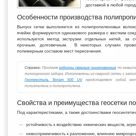
доставкой в любой город
Особенности производства полипропи
Выпуск сетки выполняется из полипропиленовых волоко
ячейки формируются одинакового размера с жестким соед
используется метод экструзии отдельных нитей, за с
прочным, долговечным. В некоторых случаях прово
полимерным составом мест пересечения.
Справка:
Продаем
габионы сварные оцинкованные
по невысо
полноценного забора. Изготовлены из сварной сетки с запол
Геотекстиль Terram 500 UV
представляет собой нет
полиэтилена и полипропилена.
Свойства и преимущества геосетки п
Под характеристиками, а также достоинствами геосинтети
устойчивость к воздействию химических веществ, агр
невосприимчивость к разложению, влиянию микроорг