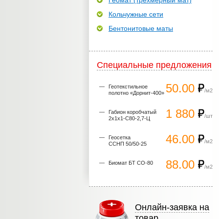
Геомат (трехмерный мат)
Кольчужные сети
Бентонитовые маты
Специальные предложения
50.00
Геотекстильное
/м2
полотно «Дорнит-400»
1 880
Габион коробчатый
/шт
2х1х1-С80-2,7-Ц
46.00
Геосетка
/м2
ССНП 50/50-25
88.00
Биомат БТ СО-80
/м2
Онлайн-заявка на
товар