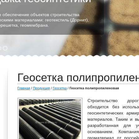
 обеспечение объектов строительства
ескими материалами: геотекстиль (Дорнит),
еорешетка, геомембрана.
Геосетка полипропиле
Главная
/
Продукция
/
Геосетка
/
Геосетка полипропиленовая
Строительство дор
обходится без использ
геосинтетических арми
материалов. Таким и в
разработанная для у
основанием. Компани
геоматериал от россий