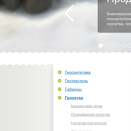
Комплексное
геосинтетич
геосетка, г
Геосинтетика
Геотекстиль
Габионы
Геосетка
Базальтовая сетка
Полиэфирная геосетка
Геосетка для грунтов