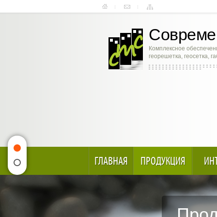
Современ
Комплексное обеспечени
георешетка, геосетка, г
ГЛАВНАЯ
ПРОДУКЦИЯ
ИН
Прод