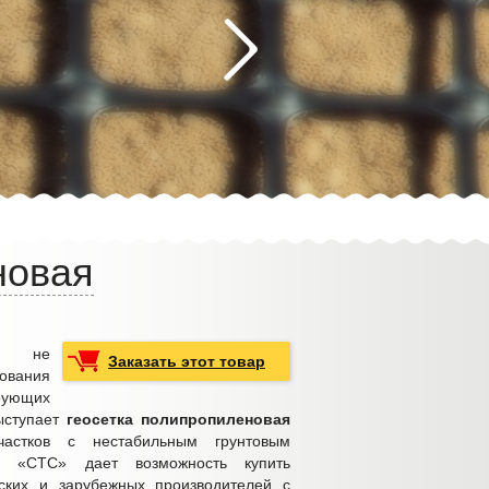
новая
ог не
Заказать этот товар
ования
рующих
ыступает
геосетка полипропиленовая
частков с нестабильным грунтовым
я «СТС» дает возможность купить
ских и зарубежных производителей с